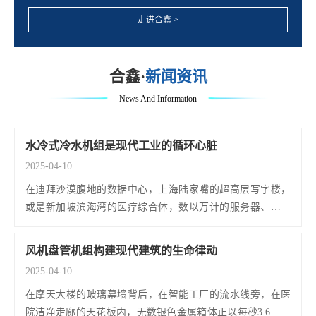
模块式冷水(热泵)机组、模块式热泵热回收机组等,产品覆盖了民用、
商用、工业用中央空调不同领域。年产量超过十万台,销售市场已覆盖
走进合鑫 >
了全国大部分城市。
合鑫·
新闻资讯
News And Information
水冷式冷水机组是现代工业的循环心脏
2025-04-10
在迪拜沙漠腹地的数据中心，上海陆家嘴的超高层写字楼，
或是新加坡滨海湾的医疗综合体，数以万计的服务器、精密
仪器和人体正依赖着一种特殊的冷却系统维持生命体征。水...
[详情]
风机盘管机组构建现代建筑的生命律动
2025-04-10
在摩天大楼的玻璃幕墙背后，在智能工厂的流水线旁，在医
院洁净走廊的天花板内，无数银色金属箱体正以每秒3.6米的