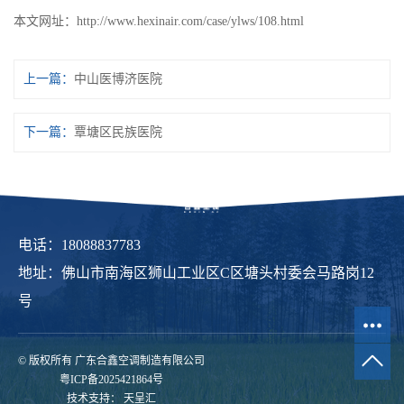
本文网址：
http://www.hexinair.com/case/ylws/108.html
上一篇：
中山医博济医院
下一篇：
覃塘区民族医院
电话：18088837783
地址：佛山市南海区狮山工业区C区塘头村委会马路岗12
号
© 版权所有 广东合鑫空调制造有限公司
粤ICP备2025421864号
技术支持：
天呈汇