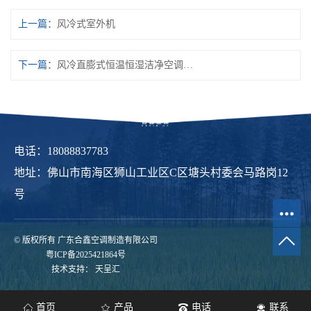
上一篇：
风冷式室外机
下一篇：
风冷直膨式恒温恒湿洁净空调机组
电话：18088837783
地址：佛山市南海区狮山工业区C区塘头村委会马路岗12
号
© 版权所有 广东合鑫空调制造有限公司
粤ICP备2025421864号
技术支持：
天呈汇
首页
产品
电话
联系